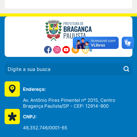
PREFEITURA DE
BRAGANÇA
PAULISTA
PESQUISAR:
Endereço:
Av. Antônio Pires Pimentel nº 2015, Centro
Bragança Paulista/SP - CEP: 12914-900
CNPJ:
46.352.746/0001-65