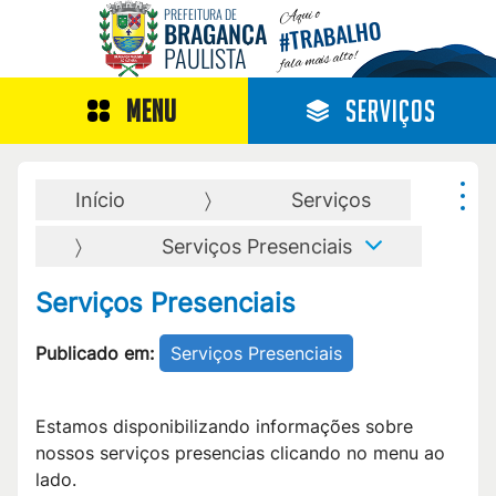
Aqui o
PREFEITURA DE
TRABALHO
BRAGANÇA
#
PAULISTA
fala mais alto!
MENU
SERVIÇOS
Início
Serviços
Serviços Presenciais
Serviços Presenciais
Publicado em:
Serviços Presenciais
Estamos disponibilizando informações sobre
nossos serviços presencias clicando no menu ao
lado.