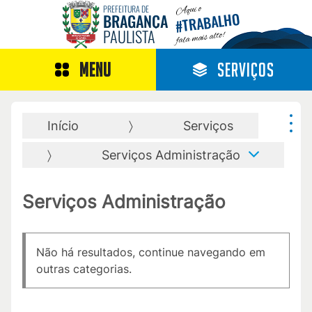
Aqui o
PREFEITURA DE
TRABALHO
BRAGANÇA
#
PAULISTA
fala mais alto!
MENU
SERVIÇOS
Início
Serviços
Serviços Administração
Serviços Administração
Não há resultados, continue navegando em
outras categorias.