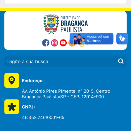
PREFEITURA DE
BRAGANÇA
PAULISTA
PESQUISAR:
Endereço:
Av. Antônio Pires Pimentel nº 2015, Centro
Bragança Paulista/SP - CEP: 12914-900
CNPJ:
46.352.746/0001-65