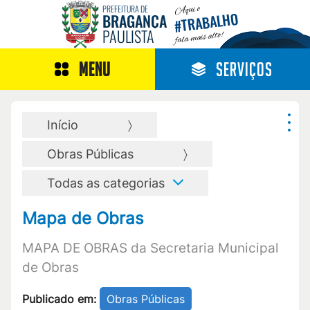
Aqui o
PREFEITURA DE
TRABALHO
BRAGANÇA
#
PAULISTA
fala mais alto!
MENU
SERVIÇOS
Início
Obras Públicas
Todas as categorias
Mapa de Obras
MAPA DE OBRAS da Secretaria Municipal
de Obras
Publicado em:
Obras Públicas