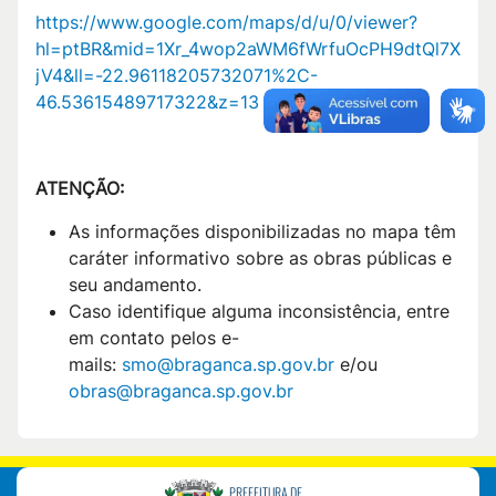
https://www.google.com/maps/d/u/0/viewer?
hl=ptBR&mid=1Xr_4wop2aWM6fWrfuOcPH9dtQl7X
jV4&ll=-22.96118205732071%2C-
46.53615489717322&z=13
ATENÇÃO:
As informações disponibilizadas no mapa têm
caráter informativo sobre as obras públicas e
seu andamento.
Caso identifique alguma inconsistência, entre
em contato pelos e-
mails:
smo@braganca.sp.gov.br
e/ou
obras@braganca.sp.gov.br
PREFEITURA DE