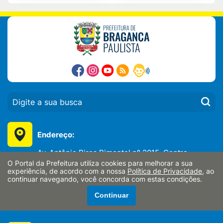
PREFEITURA DE
BRAGANÇA
PAULISTA
PESQUISAR:
Endereço:
Av. Antônio Pires Pimentel nº 2015, Centro
Bragança Paulista/SP - CEP: 12914-900
O Portal da Prefeitura utiliza cookies para melhorar a sua
experiência, de acordo com a nossa
Política de Privacidade
, ao
CNPJ:
continuar navegando, você concorda com estas condições.
Continuar
46.352.746/0001-65