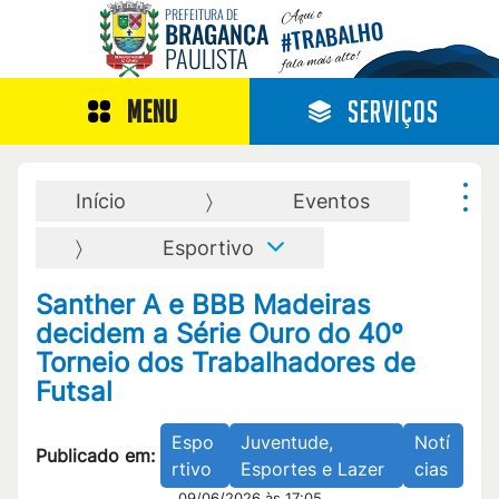
Aqui o
PREFEITURA DE
TRABALHO
BRAGANÇA
#
PAULISTA
fala mais alto!
MENU
SERVIÇOS
Início
Eventos
Esportivo
Santher A e BBB Madeiras
decidem a Série Ouro do 40º
Torneio dos Trabalhadores de
Futsal
Espo
Juventude,
Notí
Publicado em:
rtivo
Esportes e Lazer
cias
09/06/2026 às 17:05