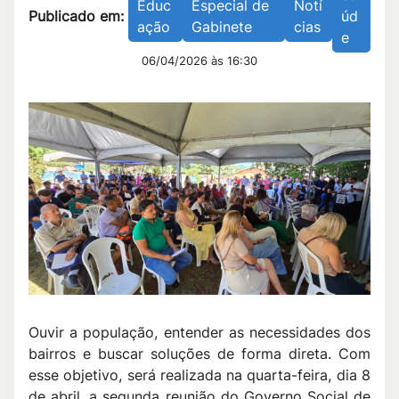
Educ
Especial de
Notí
Publicado em:
úd
ação
Gabinete
cias
e
06/04/2026 às 16:30
Ouvir a população, entender as necessidades dos
bairros e buscar soluções de forma direta. Com
esse objetivo, será realizada na quarta-feira, dia 8
de abril, a segunda reunião do Governo Social de