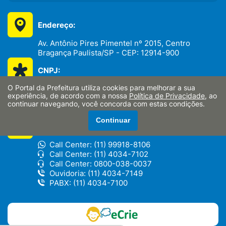
Endereço:
Av. Antônio Pires Pimentel nº 2015, Centro
Bragança Paulista/SP - CEP: 12914-900
CNPJ:
O Portal da Prefeitura utiliza cookies para melhorar a sua
46.352.746/0001-65
experiência, de acordo com a nossa
Política de Privacidade
, ao
continuar navegando, você concorda com estas condições.
Continuar
Telefones:
Call Center: (11) 99918-8106
Call Center: (11) 4034-7102
Call Center: 0800-038-0037
Ouvidoria: (11) 4034-7149
PABX: (11) 4034-7100