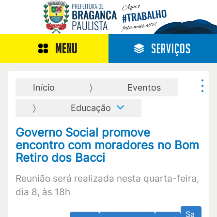
Aqui o
PREFEITURA DE
TRABALHO
BRAGANÇA
#
PAULISTA
fala mais alto!
MENU
SERVIÇOS
Início
Eventos
Educação
Governo Social promove
encontro com moradores no Bom
Retiro dos Bacci
Reunião será realizada nesta quarta-feira,
dia 8, às 18h
Sa