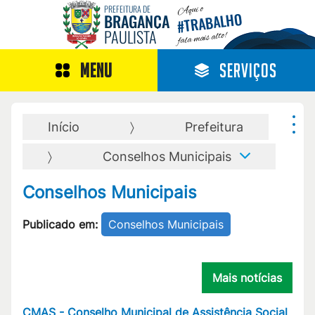
Aqui o
PREFEITURA DE
TRABALHO
BRAGANÇA
#
PAULISTA
fala mais alto!
MENU
SERVIÇOS
Início
Prefeitura
Conselhos Municipais
Conselhos Municipais
Publicado em:
Conselhos Municipais
Mais notícias
CMAS - Conselho Municipal de Assistência Social