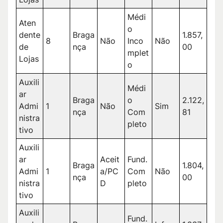
Médi
Aten
o
dente
Braga
1.857,
8
Não
Inco
Não
de
nça
00
mplet
Lojas
o
Auxili
Médi
ar
Braga
o
2.122,
Admi
1
Não
Sim
nça
Com
81
nistra
pleto
tivo
Auxili
ar
Aceit
Fund.
Braga
1.804,
Admi
1
a/PC
Com
Não
nça
00
nistra
D
pleto
tivo
Auxili
Fund.