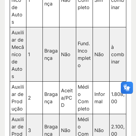
nça
de
pleto
inar
Auto
s
Auxili
ar de
Fund.
Mecâ
à
Braga
Inco
nico
1
Não
Não
comb
nça
mplet
de
inar
o
Auto
s
Auxili
Médi
Aceit
ar de
Braga
o
Infor
1.808,
2
a/PC
Prod
nça
Com
mal
00
D
ução
pleto
Auxili
Médi
ar de
Braga
o
2.100,
3
Não
Não
Prod
nça
Com
00