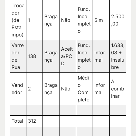
Troca
Fund.
dor
Braga
Inco
2.500
(de
1
Não
Sim
nça
mplet
,00
Esta
o
mpo)
Varre
Fund.
1.633,
Aceit
dor
Braga
Inco
Infor
08 +
138
a/PC
de
nça
mplet
mal
Insalu
D
Rua
o
bre
Médi
à
Vend
Braga
o
Infor
2
Não
comb
edor
nça
Com
mal
inar
pleto
Total
312