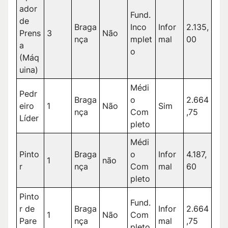
ador
Fund.
de
Braga
Inco
Infor
2.135,
Prens
3
Não
nça
mplet
mal
00
a
o
(Máq
uina)
Médi
Pedr
Braga
o
2.664
eiro
1
Não
Sim
nça
Com
,75
Líder
pleto
Médi
Pinto
Braga
o
Infor
4.187,
1
não
r
nça
Com
mal
60
pleto
Pinto
Fund.
r de
Braga
Infor
2.664
1
Não
Com
Pare
nça
mal
,75
pleto