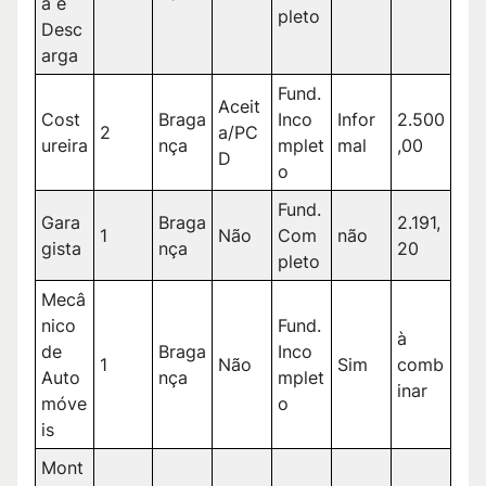
a e
pleto
Desc
arga
Fund.
Aceit
Cost
Braga
Inco
Infor
2.500
2
a/PC
ureira
nça
mplet
mal
,00
D
o
Fund.
Gara
Braga
2.191,
1
Não
Com
não
gista
nça
20
pleto
Mecâ
nico
Fund.
à
de
Braga
Inco
1
Não
Sim
comb
Auto
nça
mplet
inar
móve
o
is
Mont