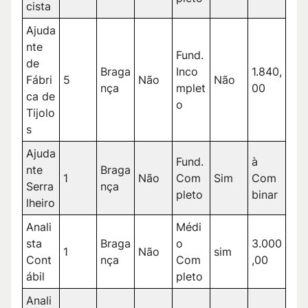
cista
Ajuda
nte
Fund.
de
Braga
Inco
1.840,
Fábri
5
Não
Não
nça
mplet
00
ca de
o
Tijolo
s
Ajuda
Fund.
à
nte
Braga
1
Não
Com
Sim
Com
Serra
nça
pleto
binar
lheiro
Anali
Médi
sta
Braga
o
3.000
1
Não
sim
Cont
nça
Com
,00
ábil
pleto
Anali