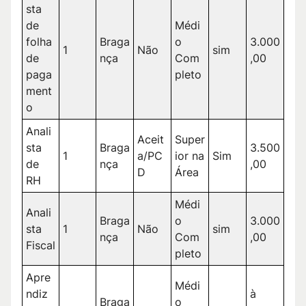
sta
de
Médi
folha
Braga
o
3.000
1
Não
sim
de
nça
Com
,00
paga
pleto
ment
o
Anali
Aceit
Super
sta
Braga
3.500
1
a/PC
ior na
Sim
de
nça
,00
D
Área
RH
Médi
Anali
Braga
o
3.000
sta
1
Não
sim
nça
Com
,00
Fiscal
pleto
Apre
Médi
ndiz
à
Braga
o