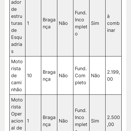
ador
de
Fund.
estru
à
Braga
Inco
turas
1
Não
Sim
comb
nça
mplet
de
inar
o
Esqu
adria
s
Moto
rista
Fund.
Braga
2.199,
de
10
Não
Com
Não
nça
00
cami
pleto
nhão
Moto
rista
Fund.
Oper
Braga
Inco
2.500
acion
1
Não
Sim
nça
mplet
,00
al de