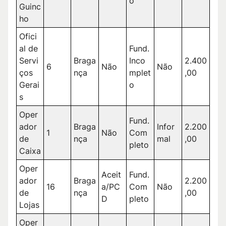
o
Guinc
ho
Ofici
al de
Fund.
Servi
Braga
Inco
2.400
6
Não
Não
ços
nça
mplet
,00
Gerai
o
s
Oper
Fund.
ador
Braga
Infor
2.200
1
Não
Com
de
nça
mal
,00
pleto
Caixa
Oper
Aceit
Fund.
ador
Braga
2.200
16
a/PC
Com
Não
de
nça
,00
D
pleto
Lojas
Oper