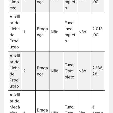
Limp
nça
mplet
,00
eza
o
Auxili
ar de
Fund.
Linha
Braga
Inco
2.013
1
Não
Não
de
nça
mplet
,00
Prod
o
ução
Auxili
ar de
Fund.
Linha
Braga
2.186,
2
Não
Com
Não
de
nça
28
pleto
Prod
ução
Auxili
ar de
Mecâ
Fund.
à
Braga
nico
1
Não
Com
Sim
comb