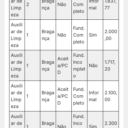
ar de
Braga
Infor
1.837,
2
Não
Com
Limp
nça
mal
77
pleto
eza
Auxili
Fund.
ar de
Braga
2.000
1
Não
Com
Sim
Limp
nça
,00
pleto
eza
Auxili
Fund.
Aceit
ar de
Braga
Inco
1.717,
1
a/PC
Não
Limp
nça
mplet
20
D
eza
o
Auxili
Aceit
Fund.
ar de
Braga
Infor
2.100,
1
a/PC
Com
Limp
nça
mal
00
D
pleto
eza
Auxili
Fund.
ar de
Braga
Inco
2.300
1
Não
Sim