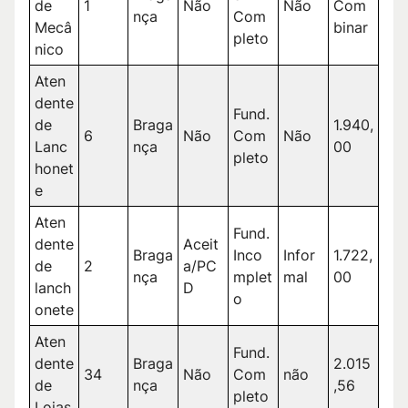
de
1
Não
Não
Com
nça
Com
Mecâ
binar
pleto
nico
Aten
dente
Fund.
de
Braga
1.940,
6
Não
Com
Não
Lanc
nça
00
pleto
honet
e
Aten
Fund.
dente
Aceit
Braga
Inco
Infor
1.722,
de
2
a/PC
nça
mplet
mal
00
lanch
D
o
onete
Aten
Fund.
dente
Braga
2.015
34
Não
Com
não
de
nça
,56
pleto
Lojas