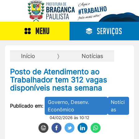
Aqui o
PREFEITURA DE
TRABALHO
BRAGANÇA
#
PAULISTA
fala mais alto!
MENU
SERVIÇOS
Início
Notícias
Posto de Atendimento ao
Trabalhador tem 312 vagas
disponíveis nesta semana
Governo, Desenv.
Notíci
Publicado em:
Econômico
as
04/02/2026 às 10:12