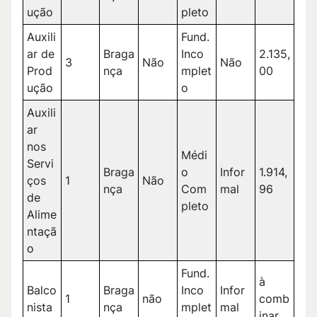
ução
pleto
Auxili
Fund.
ar de
Braga
Inco
2.135,
3
Não
Não
Prod
nça
mplet
00
ução
o
Auxili
ar
nos
Médi
Servi
Braga
o
Infor
1.914,
ços
1
Não
nça
Com
mal
96
de
pleto
Alime
ntaçã
o
Fund.
à
Balco
Braga
Inco
Infor
1
não
comb
nista
nça
mplet
mal
inar