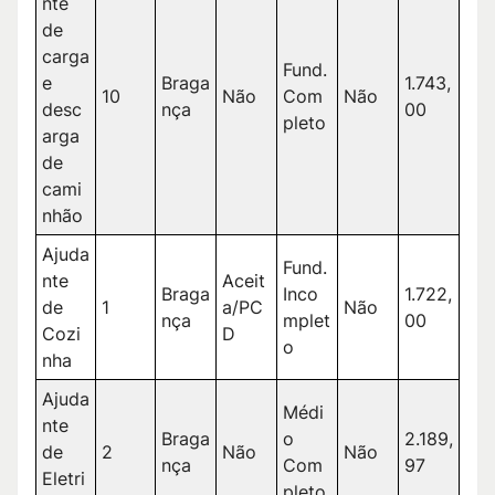
nte
de
carga
Fund.
e
Braga
1.743,
10
Não
Com
Não
desc
nça
00
pleto
arga
de
cami
nhão
Ajuda
Fund.
nte
Aceit
Braga
Inco
1.722,
de
1
a/PC
Não
nça
mplet
00
Cozi
D
o
nha
Ajuda
Médi
nte
Braga
o
2.189,
de
2
Não
Não
nça
Com
97
Eletri
pleto