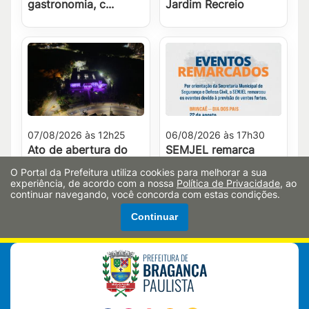
gastronomia, c...
Jardim Recreio
07/08/2026 às 12h25
06/08/2026 às 17h30
Ato de abertura do
SEMJEL remarca
Agosto Lilás reforça
eventos após alerta
O Portal da Prefeitura utiliza cookies para melhorar a sua
compromisso da
da Defesa Civil
experiência, de acordo com a nossa
Política de Privacidade
, ao
Prefeitura com a p...
continuar navegando, você concorda com estas condições.
Continuar
PREFEITURA DE
BRAGANÇA
PAULISTA