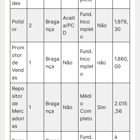
des
Fund.
Aceit
Polid
Braga
Inco
1.979,
2
a/PC
Não
or
nça
mplet
30
D
o
Prom
Fund.
otor
Braga
Inco
1.860,
de
1
Não
não
nça
mplet
00
Vend
o
as
Repo
sitor
Médi
de
Braga
o
2.015
1
Não
Sim
Merc
nça
Com
,56
adori
pleto
as
Fund.
à