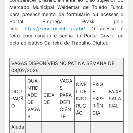
Mercado Municipal Waldemar de Toledo Funck
para preenchimento de formulário ou acessar o
Portal Emprega Brasil pelo
link:
https://servicos.mte.gov.br/
. O acesso é
feito com usuário e senha do Portal Gov.br ou
pelo aplicativo Carteira de Trabalho Digital.
VAGAS DISPONÍVEIS NO PAT NA SEMANA DE
03/02/2026
QUA
VAGA
NÍVE
EXIG
NTID
S
OCU
L DE
E
FAIXA
ADE
CIDA
PARA
PAÇÃ
INST
EXPE
SALA
DE
DE
DEFI
O
RUÇ
RIÊN
RIAL
VAGA
CIEN
ÃO
CIA
S
TE
Ajuda