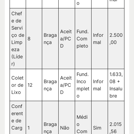
o
Chef
e de
Servi
Aceit
Fund.
ço de
Braga
Infor
2.500
8
a/PC
Com
Limp
nça
mal
,00
D
pleto
eza
(Líde
r)
Fund.
1.633,
Colet
Aceit
Braga
Inco
Infor
08 +
or de
12
a/PC
nça
mplet
mal
Insalu
Lixo
D
o
bre
Conf
erent
Médi
e de
Braga
o
2.015
Carg
1
Não
Sim
nça
Com
,56