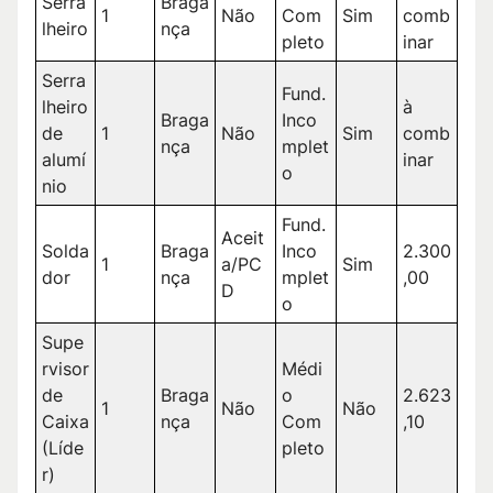
Serra
Braga
1
Não
Com
Sim
comb
lheiro
nça
pleto
inar
Serra
Fund.
lheiro
à
Braga
Inco
de
1
Não
Sim
comb
nça
mplet
alumí
inar
o
nio
Fund.
Aceit
Solda
Braga
Inco
2.300
1
a/PC
Sim
dor
nça
mplet
,00
D
o
Supe
rvisor
Médi
de
Braga
o
2.623
1
Não
Não
Caixa
nça
Com
,10
(Líde
pleto
r)